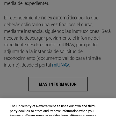
media del expediente).
El reconocimiento
no es automático
, por lo que
deberás solicitarlo una vez finalices el curso,
mediante instancia, siguiendo las instrucciones. Será
necesario descargar previamente el informe del
expediente desde el portal miUNAV, para poder
adjuntarlo a la instancia de solicitud de
reconocimiento (documento válido para trámite
interno), desde el portal
miUNAV
.
MÁS INFORMACIÓN
The University of Navarra website uses our own and third-
party cookies to store and retrieve information when you
browse. Different types of cookies have different purposes.