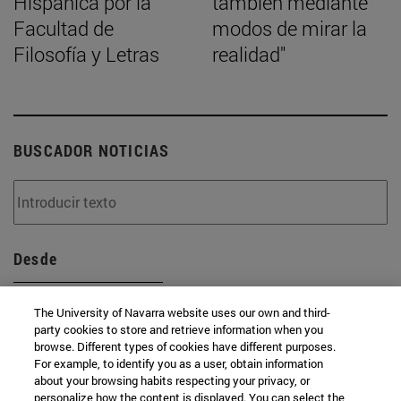
Hispánica por la
también mediante
Facultad de
modos de mirar la
Filosofía y Letras
realidad"
BUSCADOR NOTICIAS
Desde
The University of Navarra website uses our own and third-
party cookies to store and retrieve information when you
browse. Different types of cookies have different purposes.
For example, to identify you as a user, obtain information
Hasta
about your browsing habits respecting your privacy, or
personalize how the content is displayed. You can select the