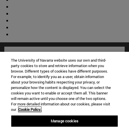
The University of Navarra website uses our own and third-
party cookies to store and retrieve information when you
browse. Different types of cookies have different purposes.
For example, to identify you as a user, obtain information
about your browsing habits respecting your privacy, or
personalize how the content is displayed. You can select the
cookies you want to enable or accept them all. This banner
will remain active until you choose one of the two options.
For more detailed information about our cookies, please visit
Accesos directos
our
Cookie Policy.
(abre en nueva ventana)
Biblioteca
Manage cookies
(abre en nueva ventana)
Mi correo
(abre en nueva ventana)