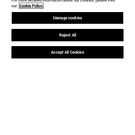
For more detailed information about our cookies, please visit
our
Cookie Policy.
Manage cookies
Reject All
Accept All Cookies
Accesos directos
(abre en nueva ventana)
Biblioteca
(abre en nueva ventana)
Mi correo
(abre en nueva ventana)
Aula virtual ADI
(abre en nueva ventana)
Búsqueda de personas
(abre en nueva ventana)
Trabaja con nosotros
Información
TFNO +34 948 42 56 00