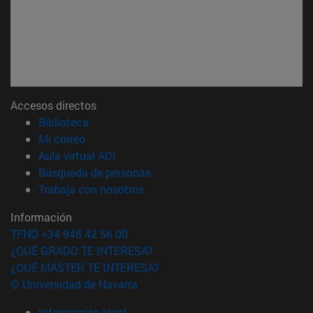
Accesos directos
(abre en nueva ventana)
Biblioteca
(abre en nueva ventana)
Mi correo
(abre en nueva ventana)
Aula virtual ADI
(abre en nueva ventana)
Búsqueda de personas
(abre en nueva ventana)
Trabaja con nosotros
Información
TFNO +34 948 42 56 00
¿QUÉ GRADO TE INTERESA?
¿QUÉ MÁSTER TE INTERESA?
© Universidad de Navarra
Información legal