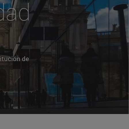
edad
itución de