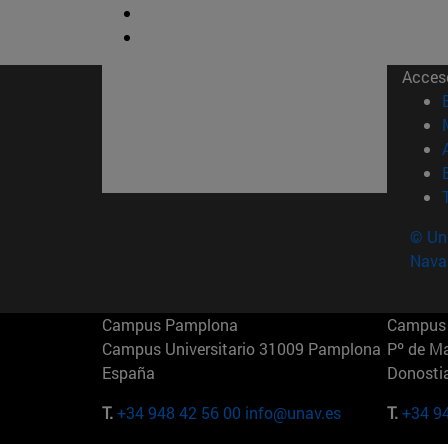
Acces
© Uni
Nava
Campus Pamplona
Campus 
Campus Universitario 31009 Pamplona
Pº de M
España
Donosti
T.
+34 948 42 56 00
info@unav.es
T.
+34 9