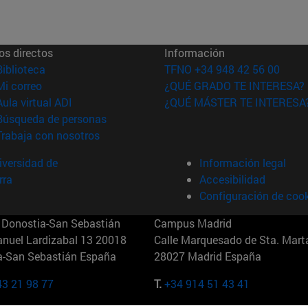
os directos
Información
(abre en nueva ventana)
Biblioteca
TFNO +34 948 42 56 00
(abre en nueva ventana)
Mi correo
¿QUÉ GRADO TE INTERESA?
(abre en nueva ventana)
Aula virtual ADI
¿QUÉ MÁSTER TE INTERESA
(abre en nueva ventana)
Búsqueda de personas
(abre en nueva ventana)
Trabaja con nosotros
versidad de
Información legal
rra
Accesibilidad
Configuración de coo
Donostia-San Sebastián
Campus Madrid
anuel Lardizabal 13 20018
Calle Marquesado de Sta. Marta
a-San Sebastián España
28027 Madrid España
43 21 98 77
T.
+34 914 51 43 41