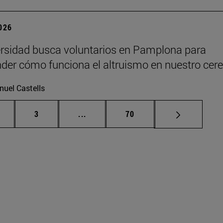
2026
rsidad busca voluntarios en Pamplona para
er cómo funciona el altruismo en nuestro cer
uel Castells
gina
Página
Páginas intermedias Use TAB para d
Página
3
...
70