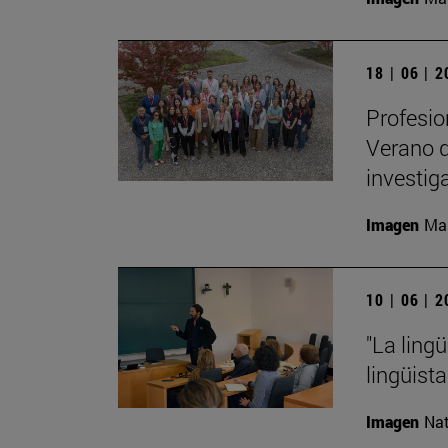
18 | 06 | 
Profesio
Verano d
investig
Imagen
Man
10 | 06 | 
"La ling
lingüist
Imagen
Nat