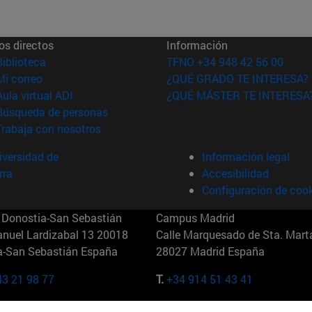
os directos
Información
(abre en nueva ventana)
Biblioteca
TFNO +34 948 42 56 00
(abre en nueva ventana)
Mi correo
¿QUÉ GRADO TE INTERESA?
(abre en nueva ventana)
Aula virtual ADI
¿QUÉ MÁSTER TE INTERESA
(abre en nueva ventana)
Búsqueda de personas
(abre en nueva ventana)
Trabaja con nosotros
versidad de
Información legal
rra
Accesibilidad
Configuración de coo
Donostia-San Sebastián
Campus Madrid
anuel Lardizabal 13 20018
Calle Marquesado de Sta. Marta
a-San Sebastián España
28027 Madrid España
43 21 98 77
T.
+34 914 51 43 41
Nueva York (IESE)
Campus Munich (IESE)