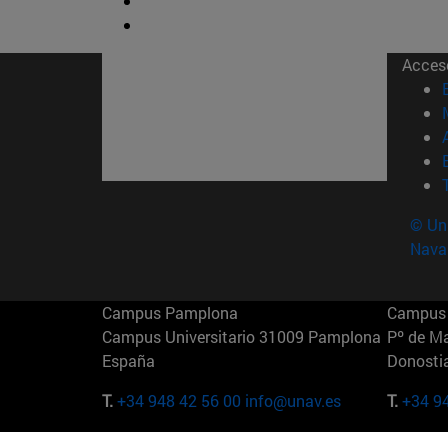
Acces
© Uni
Nava
Campus Pamplona
Campus 
Campus Universitario 31009 Pamplona
Pº de M
España
Donosti
T.
+34 948 42 56 00
info@unav.es
T.
+34 9
Campus Madrid (IESE)
Campus 