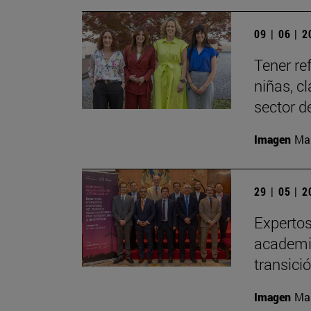
09 | 06 | 
Tener re
niñas, c
sector d
Imagen
Man
29 | 05 | 
Expertos
academia
transici
Imagen
Man