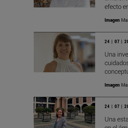
efecto e
Imagen
Man
24 | 07 | 
Una inve
cuidados
concept
Imagen
Man
24 | 07 | 
Una esta
en el ám