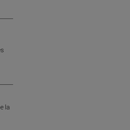
es
e la