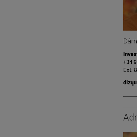
Dáma
Inves
+34 
Ext: 
dizq
Adm