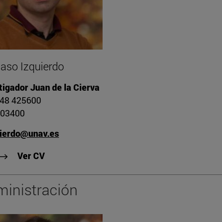
so Izquierdo
tigador Juan de la Cierva
948 425600
803400
uierdo@unav.es
"Ver CV de Dámaso Izquierdo"
Ver CV
inistración