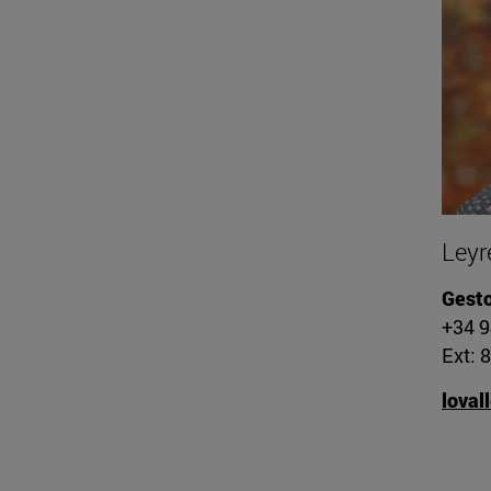
Leyr
Gesto
+34 
Ext: 
loval