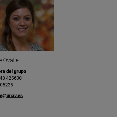
e Ovalle
ra del grupo
948 425600
806235
le@unav.es