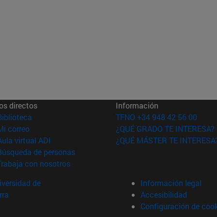
os directos
Información
(abre en nueva ventana)
Biblioteca
TFNO +34 948 42 56 00
(abre en nueva ventana)
Mi correo
¿QUÉ GRADO TE INTERESA?
(abre en nueva ventana)
Aula virtual ADI
¿QUÉ MÁSTER TE INTERESA
(abre en nueva ventana)
Búsqueda de personas
(abre en nueva ventana)
Trabaja con nosotros
versidad de
Información legal
rra
Accesibilidad
Configuración de coo