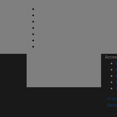
Acces
© Uni
Nava