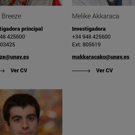
 Breeze
Melike Akkaraca
tigadora principal
Investigadora
948 425600
+34 948 425600
803425
Ext: 805619
eze@unav.es
makkaracako@unav.es
"Ver CV de Ruth Breeze"
"Ver CV 
Ver CV
Ver CV