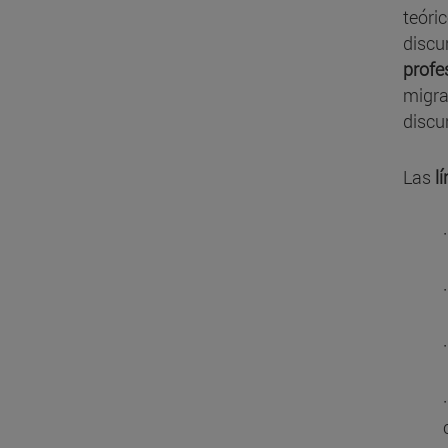
teóric
discu
profe
migra
discu
Las
l