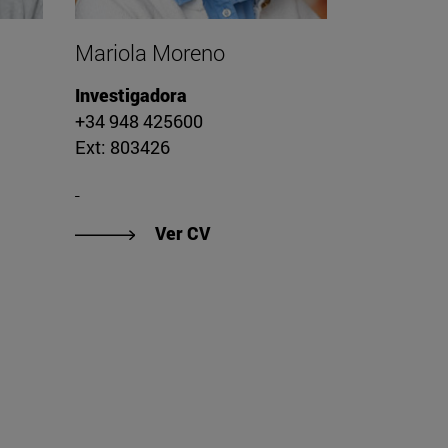
Mariola Moreno
Investigadora
+34 948 425600
Ext: 803426
de Melike Akkaraca"
"Ver CV de Mariola Moreno"
Ver CV