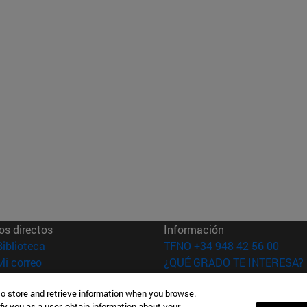
os directos
Información
(abre en nueva ventana)
Biblioteca
TFNO +34 948 42 56 00
(abre en nueva ventana)
Mi correo
¿QUÉ GRADO TE INTERESA?
(abre en nueva ventana)
Aula virtual ADI
¿QUÉ MÁSTER TE INTERESA
to store and retrieve information when you browse.
(abre en nueva ventana)
Búsqueda de personas
fy you as a user, obtain information about your