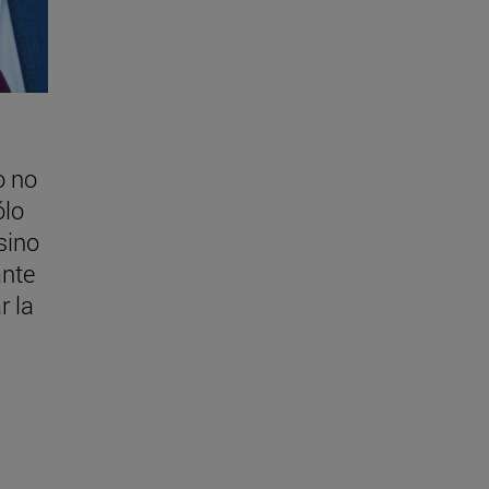
o no
ólo
sino
nte
r la