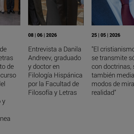
08 | 06 | 2026
25 | 05 | 2026
 de
Entrevista a Danila
"El cristianism
etras
Andreev, graduado
se transmite s
cto de
y doctor en
con doctrinas, 
 curso
Filología Hispánica
también media
el
por la Facultad de
modos de mira
Filosofía y Letras
realidad"
 y
nea