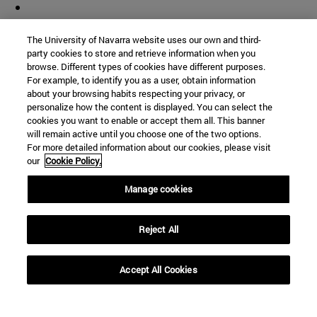
The University of Navarra website uses our own and third-
party cookies to store and retrieve information when you
browse. Different types of cookies have different purposes.
For example, to identify you as a user, obtain information
about your browsing habits respecting your privacy, or
personalize how the content is displayed. You can select the
cookies you want to enable or accept them all. This banner
will remain active until you choose one of the two options.
For more detailed information about our cookies, please visit
our
Cookie Policy.
Manage cookies
Accesos directos
(abre en nueva ventana)
Biblioteca
Reject All
(abre en nueva ventana)
Mi correo
(abre en nueva ventana)
Aula virtual ADI
Accept All Cookies
(abre en nueva ventana)
Búsqueda de personas
(abre en nueva ventana)
Trabaja con nosotros