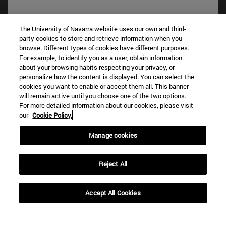
The University of Navarra website uses our own and third-
party cookies to store and retrieve information when you
browse. Different types of cookies have different purposes.
For example, to identify you as a user, obtain information
about your browsing habits respecting your privacy, or
personalize how the content is displayed. You can select the
cookies you want to enable or accept them all. This banner
Accesos directos
will remain active until you choose one of the two options.
For more detailed information about our cookies, please visit
(abre en nueva ventana)
Biblioteca
our
Cookie Policy.
(abre en nueva ventana)
Mi correo
(abre en nueva ventana)
Aula virtual ADI
Manage cookies
(abre en nueva ventana)
Búsqueda de personas
(abre en nueva ventana)
Trabaja con nosotros
Reject All
Información
TFNO +34 948 42 56 00
Accept All Cookies
¿QUÉ GRADO TE INTERESA?
¿QUÉ MÁSTER TE INTERESA?
© Universidad de Navarra