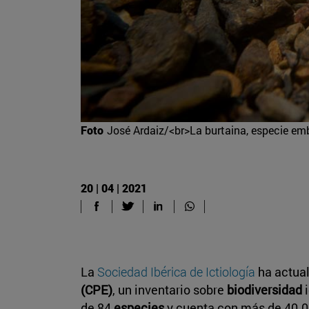
Foto
José Ardaiz/<br>La burtaina, especie emb
20 | 04 | 2021
La
Sociedad Ibérica de Ictiología
ha actual
(CPE)
, un inventario sobre
biodiversidad
de 84
especies
y cuenta con más de 40.00