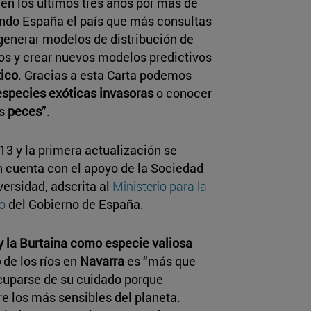
en los últimos tres años por más de
iendo España el país que más consultas
generar modelos de distribución de
os y crear nuevos modelos predictivos
ico
. Gracias a esta Carta podemos
especies exóticas invasoras
o conocer
os
peces
”.
13 y la primera actualización se
n cuenta con el apoyo de la Sociedad
versidad, adscrita al
Ministerio para la
co
del Gobierno de España.
 y la Burtaina como especie valiosa
o
de los ríos en
Navarra
es “más que
ocuparse de su cuidado porque
e los más sensibles del planeta.