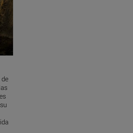
 de
las
es
 su
vida