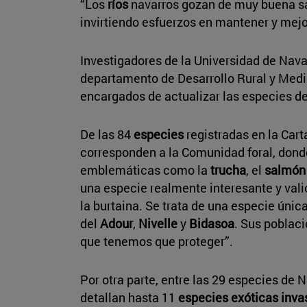
“Los
ríos
navarros gozan de muy buena sa
invirtiendo esfuerzos en mantener y mejo
Investigadores de la Universidad de Nava
departamento de Desarrollo Rural y Medio
encargados de actualizar las especies de
De las 84
especies
registradas en la Cart
corresponden a la Comunidad foral, don
emblemáticas como la
trucha
, el
salmó
una especie realmente interesante y vali
la burtaina. Se trata de una especie úni
del
Adour
,
Nivelle
y
Bidasoa
. Sus poblac
que tenemos que proteger”.
Por otra parte, entre las 29 especies de 
detallan hasta 11
especies exóticas inva