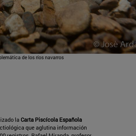
lemática de los ríos navarros
izado la
Carta Piscícola Española
ictiológica que aglutina información
0 registros. Rafael Miranda, profesor