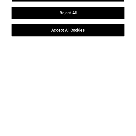
Reject All
Accept All Cookies
Accesos directos
(abre en nueva ventana)
Biblioteca
(abre en nueva ventana)
Mi correo
(abre en nueva ventana)
Aula virtual ADI
(abre en nueva ventana)
Búsqueda de personas
(abre en nueva ventana)
Trabaja con nosotros
Información
TFNO +34 948 42 56 00
¿QUÉ GRADO TE INTERESA?
¿QUÉ MÁSTER TE INTERESA?
© Universidad de Navarra
Información legal