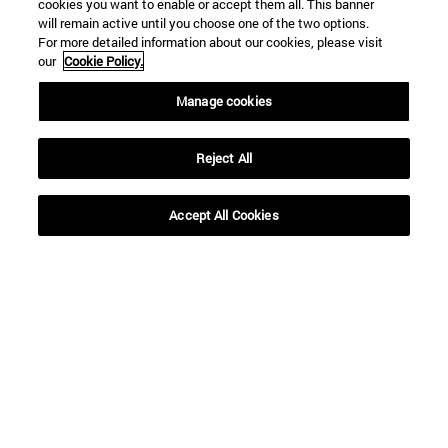
cookies you want to enable or accept them all. This banner
will remain active until you choose one of the two options.
For more detailed information about our cookies, please visit
our
Cookie Policy.
Accesos directos
Manage cookies
(abre en nueva ventana)
Biblioteca
(abre en nueva ventana)
Mi correo
(abre en nueva ventana)
Reject All
Aula virtual ADI
(abre en nueva ventana)
Búsqueda de personas
(abre en nueva ventana)
Trabaja con nosotros
Accept All Cookies
Información
TFNO +34 948 42 56 00
¿QUÉ GRADO TE INTERESA?
¿QUÉ MÁSTER TE INTERESA?
© Universidad de Navarra
Información legal
Accesibilidad
Configuración de cookies