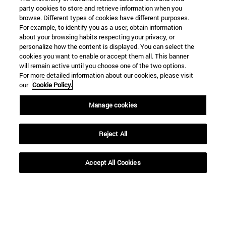
party cookies to store and retrieve information when you
browse. Different types of cookies have different purposes.
For example, to identify you as a user, obtain information
about your browsing habits respecting your privacy, or
personalize how the content is displayed. You can select the
cookies you want to enable or accept them all. This banner
will remain active until you choose one of the two options.
For more detailed information about our cookies, please visit
our
Cookie Policy.
Manage cookies
Accesos directos
(abre en nueva ventana)
Biblioteca
(abre en nueva ventana)
Reject All
Mi correo
(abre en nueva ventana)
Aula virtual ADI
(abre en nueva ventana)
Búsqueda de personas
Accept All Cookies
(abre en nueva ventana)
Trabaja con nosotros
Información
TFNO +34 948 42 56 00
¿QUÉ GRADO TE INTERESA?