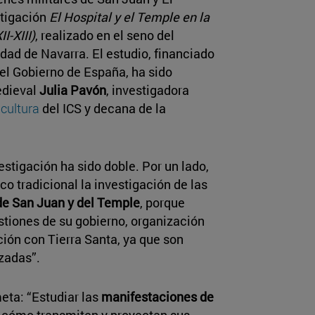
stigación
El Hospital y el Temple en la
I-XIII)
, realizado en el seno del
dad de Navarra. El estudio, financiado
el Gobierno de España, ha sido
edieval
Julia Pavón
, investigadora
 cultura
del ICS y decana de la
estigación ha sido doble. Por un lado,
co tradicional la investigación de las
de San Juan y del Temple
, porque
tiones de su gobierno, organización
ión con Tierra Santa, ya que son
uzadas”.
eta: “Estudiar las
manifestaciones de
, cómo transmiten y proyectan sus