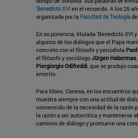
obispo de Solsona. Sus palabras se enm
‘Benedicto XVI
en el recuerdo. A los 25 a
organizada por la
Facultad de Teología
de
En su ponencia, titulada ‘Benedicto XVI 
algunos de los diálogos que el Papa mant
concreto con el filósofo y periodista
Paol
el filósofo y sociólogo
Jürgen Habermas
Piergiorgio Odifreddi
, que se produjo cu
emérito.
Para Mons. Conesa, en los encuentros qu
muestra siempre con una actitud de diálo
convencido de la necesidad de la razón pa
la razón a ser autocrítica y mantenerse a
caminos de diálogo y promueve una conc