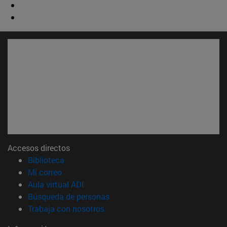
Accesos directos
(abre en nueva ventana)
Biblioteca
(abre en nueva ventana)
Mi correo
(abre en nueva ventana)
Aula virtual ADI
(abre en nueva ventana)
Búsqueda de personas
(abre en nueva ventana)
Trabaja con nosotros