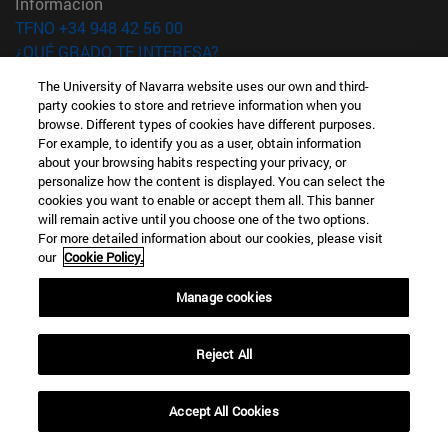
Información
TFNO +34 948 42 56 00
¿QUÉ GRADO TE INTERESA?
¿QUÉ MÁSTER TE INTERESA?
The University of Navarra website uses our own and third-
© Universidad de Navarra
party cookies to store and retrieve information when you
browse. Different types of cookies have different purposes.
Información legal
For example, to identify you as a user, obtain information
about your browsing habits respecting your privacy, or
Accesibilidad
personalize how the content is displayed. You can select the
Configuración de cookies
cookies you want to enable or accept them all. This banner
will remain active until you choose one of the two options.
Localizador de campus
For more detailed information about our cookies, please visit
our
Cookie Policy.
Manage cookies
Reject All
Accept All Cookies