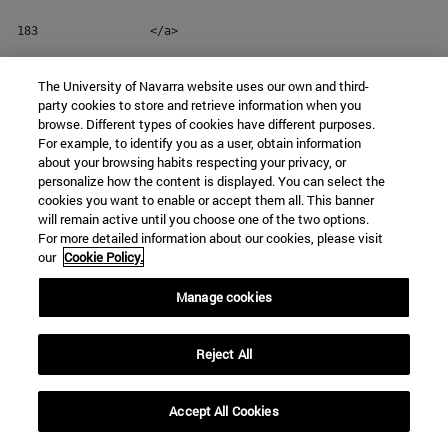
183
                </a> 
184
            <#if validator.isNotNull(video)> 
The University of Navarra website uses our own and third-
185
                <!-- Modal de video --> 
party cookies to store and retrieve information when you
browse. Different types of cookies have different purposes.
186
                <div class="modal fade modal-unav" id="not
For example, to identify you as a user, obtain information
about your browsing habits respecting your privacy, or
187
                    <div class="modal-dialog" role="docume
personalize how the content is displayed. You can select the
cookies you want to enable or accept them all. This banner
188
                        <div class="modal-content"> 
will remain active until you choose one of the two options.
For more detailed information about our cookies, please visit
189
                            <div class="modal-body"> 
our
Cookie Policy.
190
                                <button type="button" clas
Manage cookies
191
                                    <span aria-hidden="tru
Reject All
192
                                </button> 
193
                                <div class="embed-responsi
Accept All Cookies
194
                                    <iframe class="embed-r