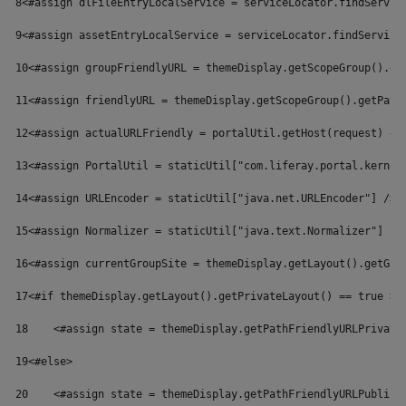
8
<#assign dlFileEntryLocalService = serviceLocator.findServic
9
<#assign assetEntryLocalService = serviceLocator.findService
10
<#assign groupFriendlyURL = themeDisplay.getScopeGroup().ge
11
<#assign friendlyURL = themeDisplay.getScopeGroup().getPath
12
<#assign actualURLFriendly = portalUtil.getHost(request) + 
13
<#assign PortalUtil = staticUtil["com.liferay.portal.kernel
14
<#assign URLEncoder = staticUtil["java.net.URLEncoder"] /> 
15
<#assign Normalizer = staticUtil["java.text.Normalizer"] />
16
<#assign currentGroupSite = themeDisplay.getLayout().getGro
17
<#if themeDisplay.getLayout().getPrivateLayout() == true > 
18
    <#assign state = themeDisplay.getPathFriendlyURLPrivate
19
<#else> 
20
    <#assign state = themeDisplay.getPathFriendlyURLPublic(