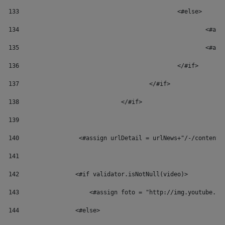
133
						<#else> 
134
						
135
						
136
						</#if> 
137
					</#if> 
138
				</#if> 
139
140
	            <#assign urlDetail = urlNews+"/-/content
141
142
                <#if validator.isNotNull(video)> 
143
                    <#assign foto = "http://img.youtube.co
144
                <#else> 