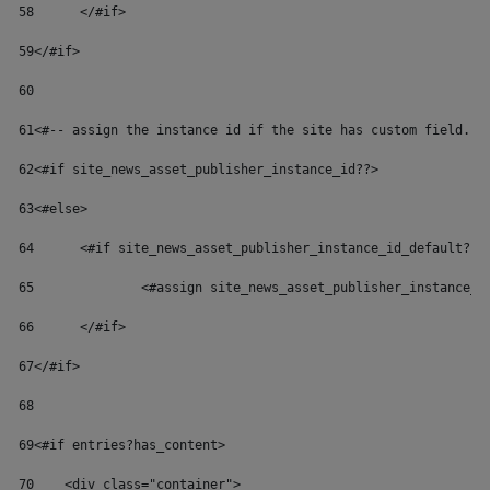
58
	</#if> 
59
</#if> 
60
61
<#-- assign the instance id if the site has custom field. U
62
<#if site_news_asset_publisher_instance_id??> 
63
<#else> 
64
	<#if site_news_asset_publisher_instance_id_default??>
65
		<#assign site_news_asset_publisher_instance_
66
	</#if> 
67
</#if> 
68
69
<#if entries?has_content> 
70
    <div class="container"> 