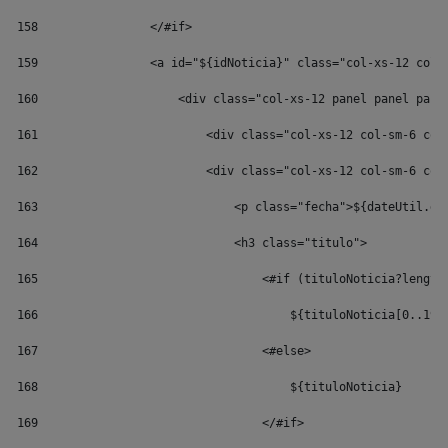
158
                </#if> 
159
                <a id="${idNoticia}" class="col-xs-12 col-
160
                    <div class="col-xs-12 panel panel pane
161
                        <div class="col-xs-12 col-sm-6 col
162
                        <div class="col-xs-12 col-sm-6 col
163
                            <p class="fecha">${dateUtil.ge
164
                            <h3 class="titulo"> 
165
                                <#if (tituloNoticia?length
166
                                    ${tituloNoticia[0..199
167
                                <#else> 
168
                                    ${tituloNoticia} 
169
                                </#if> 