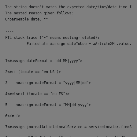
The string doesn't match the expected date/time/date-time form
The nested reason given follows:

Unparseable date: ""

----

FTL stack trace ("~" means nesting-related):

	- Failed at: #assign dateToUse = aArticleXML.value...  [in template "10136#10174#153676897" at line 93, column 65]

----
1
<#assign dateFormat = "dd|MM|yyyy"> 
2
<#if (locale == "en_US")> 
3
    <#assign dateFormat = "yyyy|MM|dd"> 
4
<#elseif (locale == "eu_ES")> 
5
    <#assign dateFormat = "MM|dd|yyyy"> 
6
</#if> 
7
<#assign journalArticleLocalService = serviceLocator.findSer