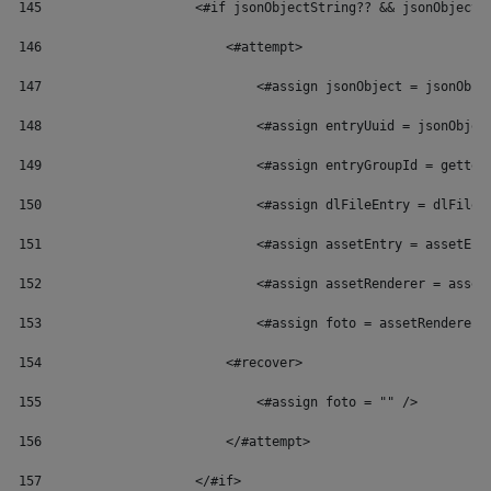
145
                    <#if jsonObjectString?? && jsonObjectS
146
                        <#attempt> 
147
                            <#assign jsonObject = jsonObje
148
                            <#assign entryUuid = jsonObjec
149
                            <#assign entryGroupId = getter
150
                            <#assign dlFileEntry = dlFileE
151
                            <#assign assetEntry = assetEnt
152
                            <#assign assetRenderer = asset
153
                            <#assign foto = assetRenderer.
154
                        <#recover> 
155
                            <#assign foto = "" /> 
156
                        </#attempt> 
157
                    </#if> 