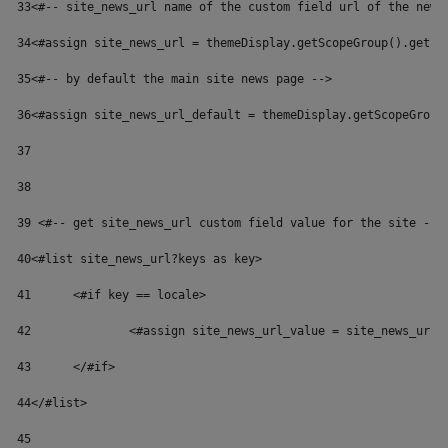
33
<#-- site_news_url name of the custom field url of the news
34
<#assign site_news_url = themeDisplay.getScopeGroup().getEx
35
<#-- by default the main site news page --> 
36
<#assign site_news_url_default = themeDisplay.getScopeGroup
37
38
39
 <#-- get site_news_url custom field value for the site -->
40
<#list site_news_url?keys as key> 
41
	<#if key == locale> 
42
		<#assign site_news_url_value = site_news_url
43
	</#if> 
44
</#list> 
45