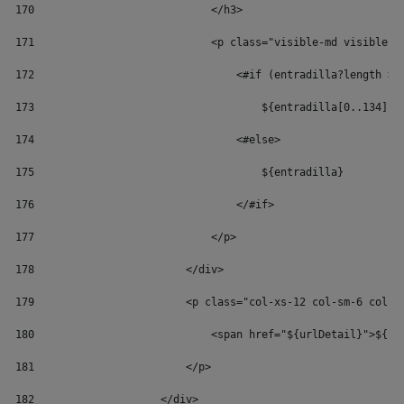
170
                            </h3> 
171
                            <p class="visible-md visible-l
172
                                <#if (entradilla?length > 
173
                                    ${entradilla[0..134]} 
174
                                <#else> 
175
                                    ${entradilla} 
176
                                </#if> 
177
                            </p> 
178
                        </div> 
179
                        <p class="col-xs-12 col-sm-6 col-s
180
                            <span href="${urlDetail}">${re
181
                        </p> 
182
                    </div> 