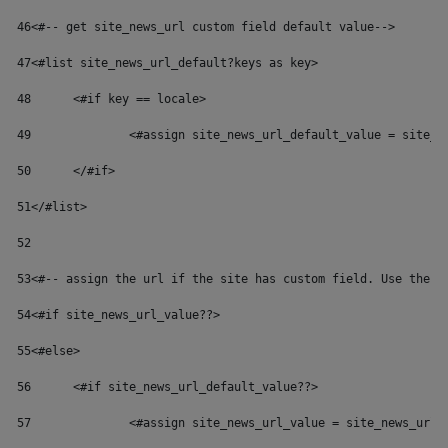
46
<#-- get site_news_url custom field default value--> 
47
<#list site_news_url_default?keys as key> 
48
	<#if key == locale> 
49
		<#assign site_news_url_default_value = site_
50
	</#if> 
51
</#list> 
52
53
<#-- assign the url if the site has custom field. Use the d
54
<#if site_news_url_value??> 
55
<#else> 
56
	<#if site_news_url_default_value??> 
57
		<#assign site_news_url_value = site_news_url_