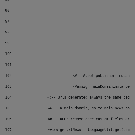
96
97
98
99
100
101
102
	 			<#-- Asset publisher instan
103
	 			<#assign mainDomainInstance
104
	            <#-- Urls generated always the same page 
105
	            <#-- In main domain, go to main news page
106
	            <#-- TODO: remove once custom fields are 
107
	            <#assign urlNews = languageUtil.get(local