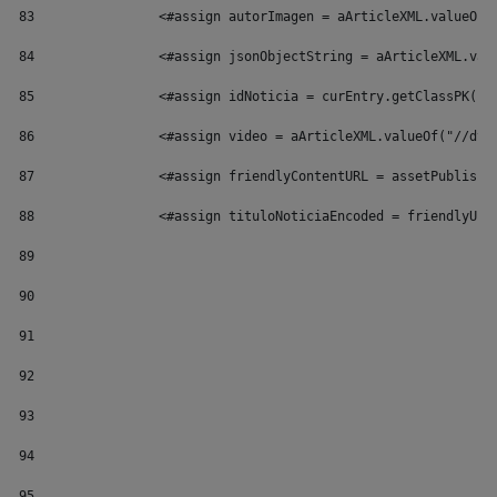
83
                <#assign autorImagen = aArticleXML.valueOf(
84
                <#assign jsonObjectString = aArticleXML.val
85
                <#assign idNoticia = curEntry.getClassPK()/
86
                <#assign video = aArticleXML.valueOf("//dyn
87
                <#assign friendlyContentURL = assetPublishe
88
                <#assign tituloNoticiaEncoded = friendlyUrl
89
90
91
92
93
94
95