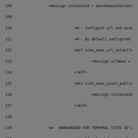
108
	            <#assign instanceId = mainDomainInstanceI
109
110
	 			<#-- Configure url and ass
111
	 			<#-- By default configure
112
				<#if site_news_url_value??> 
113
114
				</#if> 
115
				<#if site_news_asset_publish
116
117
				</#if> 
118
119
	            <#-- WORKAROUND FOR TEMPORAL SITES GO LIV