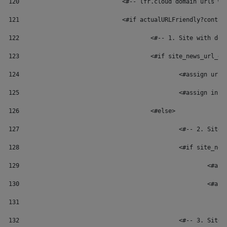
120
				<#-- lfr.cloud domain urls
121
				<#if actualURLFriendly?conta
122
					<#-- 1. Site with
123
					<#if site_news_url
124
						<#assign 
125
						<#assign 
126
					<#else> 
127
						<#-- 2. 
128
						<#if sit
129
						
130
						
131
132
						<#-- 3. 