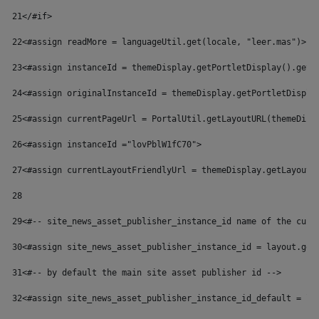
21
</#if> 
22
<#assign readMore = languageUtil.get(locale, "leer.mas")> 
23
<#assign instanceId = themeDisplay.getPortletDisplay().getI
24
<#assign originalInstanceId = themeDisplay.getPortletDispla
25
<#assign currentPageUrl = PortalUtil.getLayoutURL(themeDisp
26
<#assign instanceId ="lovPblW1fC70"> 
27
<#assign currentLayoutFriendlyUrl = themeDisplay.getLayoutF
28
29
<#-- site_news_asset_publisher_instance_id name of the cust
30
<#assign site_news_asset_publisher_instance_id = layout.get
31
<#-- by default the main site asset publisher id --> 
32
<#assign site_news_asset_publisher_instance_id_default = la