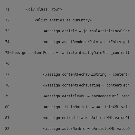
71
        <div class="row"> 
72
            <#list entries as curEntry> 
73
                <#assign article = journalArticleLocalServi
74
                <#assign assetRendererDate = curEntry.getAs
75
<#assign contentFecha = (article.displayDate?has_content?th
76
77
                <#assign contentFechaURLString = contentFec
78
                <#assign contentFechaString = contentFecha?
79
                <#assign aArticleXML = saxReaderUtil.read(a
80
                <#assign tituloNoticia = aArticleXML.valueO
81
                <#assign entradilla = aArticleXML.valueOf("
82
                <#assign autorNombre = aArticleXML.valueOf(