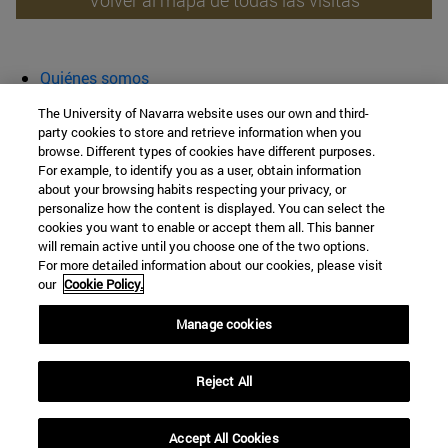
Volver al mapa de todas las visitas
Quiénes somos
Agenda y actividades
The University of Navarra website uses our own and third-
Aula abierta
party cookies to store and retrieve information when you
browse. Different types of cookies have different purposes.
Cátedra de Patrimonio y Arte Navarro
For example, to identify you as a user, obtain information
about your browsing habits respecting your privacy, or
personalize how the content is displayed. You can select the
cookies you want to enable or accept them all. This banner
Facultad de Filosofía y Letras
will remain active until you choose one of the two options.
For more detailed information about our cookies, please visit
Campus Universitario s/n
our
Cookie Policy.
Pamplona
31009
Navarra
Manage cookies
España
Reject All
Tel. +34 948 42 56 00
cpatrimonio@unav.es
Accept All Cookies