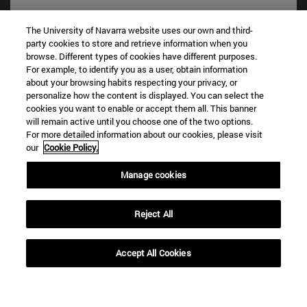
The University of Navarra website uses our own and third-
party cookies to store and retrieve information when you
browse. Different types of cookies have different purposes.
For example, to identify you as a user, obtain information
about your browsing habits respecting your privacy, or
personalize how the content is displayed. You can select the
cookies you want to enable or accept them all. This banner
Accesos directos
will remain active until you choose one of the two options.
(abre en nueva ventana)
For more detailed information about our cookies, please visit
Biblioteca
our
Cookie Policy.
(abre en nueva ventana)
Mi correo
(abre en nueva ventana)
Aula virtual ADI
Manage cookies
(abre en nueva ventana)
Búsqueda de personas
(abre en nueva ventana)
Trabaja con nosotros
Reject All
Información
TFNO +34 948 42 56 00
Accept All Cookies
¿QUÉ GRADO TE INTERESA?
¿QUÉ MÁSTER TE INTERESA?
© Universidad de Navarra