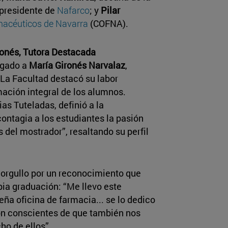
 presidente de
Nafarco
; y
Pilar
rmacéuticos de Navarra
(COFNA).
ronés, Tutora Destacada
rgado a
María Gironés Narvalaz
,
La Facultad destacó su labor
ación integral de los alumnos.
as Tuteladas, definió a la
ontagia a los estudiantes la pasión
s del mostrador”, resaltando su perfil
u orgullo por un reconocimiento que
pia graduación: “Me llevo este
a oficina de farmacia... se lo dedico
son conscientes de que también nos
o de ellos”.