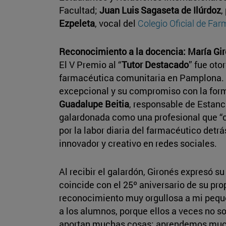
Facultad;
Juan Luis Sagaseta de Ilúrdoz
,
Ezpeleta
, vocal del
Colegio Oficial de Fa
Reconocimiento a la docencia: María Gi
El V Premio al “
Tutor Destacado
” fue oto
farmacéutica comunitaria en Pamplona. 
excepcional y su compromiso con la form
Guadalupe Beitia
, responsable de Estanci
galardonada como una profesional que “c
por la labor diaria del farmacéutico detrá
innovador y creativo en redes sociales.
Al recibir el galardón, Gironés expresó s
coincide con el 25º aniversario de su pro
reconocimiento muy orgullosa a mi pequeñ
a los alumnos, porque ellos a veces no 
aportan muchas cosas; aprendemos much