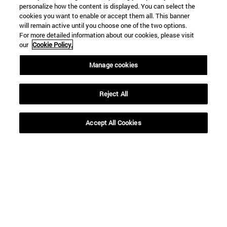
personalize how the content is displayed. You can select the
cookies you want to enable or accept them all. This banner
will remain active until you choose one of the two options.
For more detailed information about our cookies, please visit
our
Cookie Policy.
Accesos directos
Manage cookies
(abre en nueva ventana)
Biblioteca
(abre en nueva ventana)
Mi correo
Reject All
(abre en nueva ventana)
Aula virtual ADI
(abre en nueva ventana)
Búsqueda de personas
(abre en nueva ventana)
Trabaja con nosotros
Accept All Cookies
Información
TFNO +34 948 42 56 00
¿QUÉ GRADO TE INTERESA?
¿QUÉ MÁSTER TE INTERESA?
© Universidad de Navarra
Información legal
Accesibilidad