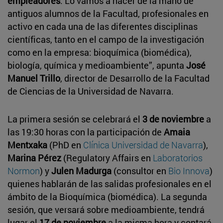
empleadores
. Lo vamos a hacer de la mano de
antiguos alumnos de la Facultad, profesionales en
activo en cada una de las diferentes disciplinas
científicas, tanto en el campo de la investigación
como en la empresa: bioquímica (biomédica),
biología, química y medioambiente”, apunta
José
Manuel Trillo
, director de Desarrollo de la Facultad
de Ciencias de la Universidad de Navarra.
La primera sesión se celebrará el
3 de noviembre
a
las 19:30 horas con la participación de
Amaia
Mentxaka
(PhD en
Clínica Universidad de Navarra
),
Marina Pérez
(Regulatory Affairs en
Laboratorios
Normon
) y
Julen Madurga
(consultor en
Bio Innova
)
quienes hablarán de las salidas profesionales en el
ámbito de la Bioquímica (biomédica). La segunda
sesión, que versará sobre medioambiente, tendrá
lugar el
17 de noviembre
a la misma hora y contará