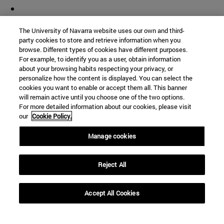
The University of Navarra website uses our own and third-
party cookies to store and retrieve information when you
browse. Different types of cookies have different purposes.
For example, to identify you as a user, obtain information
about your browsing habits respecting your privacy, or
personalize how the content is displayed. You can select the
cookies you want to enable or accept them all. This banner
will remain active until you choose one of the two options.
For more detailed information about our cookies, please visit
our
Cookie Policy.
Manage cookies
Accesos directos
(abre en nueva ventana)
Biblioteca
Reject All
(abre en nueva ventana)
Mi correo
(abre en nueva ventana)
Aula virtual ADI
Accept All Cookies
(abre en nueva ventana)
Búsqueda de personas
(abre en nueva ventana)
Trabaja con nosotros