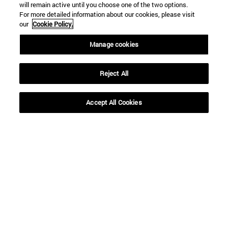
will remain active until you choose one of the two options.
For more detailed information about our cookies, please visit
our
Cookie Policy.
Manage cookies
Reject All
Accesos directos
(abre en nueva ventana)
Biblioteca
Accept All Cookies
(abre en nueva ventana)
Mi correo
(abre en nueva ventana)
Aula virtual ADI
(abre en nueva ventana)
Búsqueda de personas
(abre en nueva ventana)
Trabaja con nosotros
Información
TFNO +34 948 42 56 00
¿QUÉ GRADO TE INTERESA?
¿QUÉ MÁSTER TE INTERESA?
© Universidad de Navarra