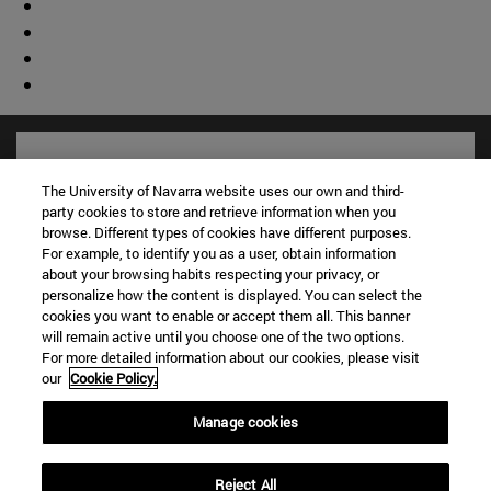
The University of Navarra website uses our own and third-
party cookies to store and retrieve information when you
browse. Different types of cookies have different purposes.
For example, to identify you as a user, obtain information
about your browsing habits respecting your privacy, or
personalize how the content is displayed. You can select the
cookies you want to enable or accept them all. This banner
will remain active until you choose one of the two options.
For more detailed information about our cookies, please visit
Accesos directos
our
Cookie Policy.
(abre en nueva ventana)
Biblioteca
(abre en nueva ventana)
Mi correo
Manage cookies
(abre en nueva ventana)
Aula virtual ADI
(abre en nueva ventana)
Búsqueda de personas
Reject All