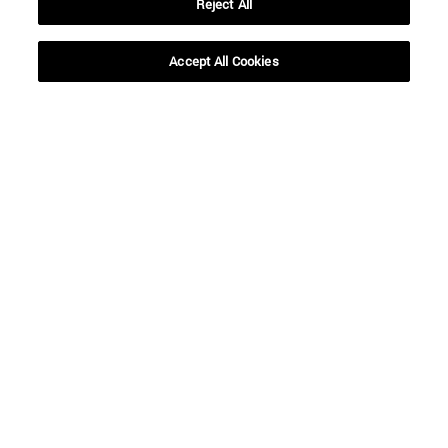
Reject All
Accept All Cookies
Accesos directos
(abre en nueva ventana)
Biblioteca
(abre en nueva ventana)
Mi correo
(abre en nueva ventana)
Aula virtual ADI
(abre en nueva ventana)
Búsqueda de personas
(abre en nueva ventana)
Trabaja con nosotros
Información
TFNO +34 948 42 56 00
¿QUÉ GRADO TE INTERESA?
¿QUÉ MÁSTER TE INTERESA?