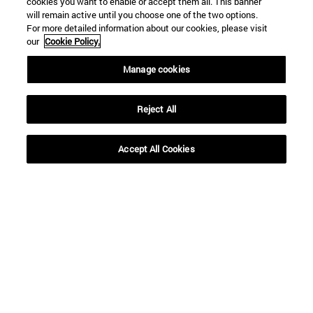
cookies you want to enable or accept them all. This banner
will remain active until you choose one of the two options.
For more detailed information about our cookies, please visit
our
Cookie Policy.
Accesos directos
Manage cookies
(abre en nueva ventana)
Biblioteca
(abre en nueva ventana)
Mi correo
(abre en nueva ventana)
Aula virtual ADI
Reject All
(abre en nueva ventana)
Búsqueda de personas
(abre en nueva ventana)
Trabaja con nosotros
Accept All Cookies
Información
TFNO +34 948 42 56 00
¿QUÉ GRADO TE INTERESA?
¿QUÉ MÁSTER TE INTERESA?
© Universidad de Navarra
Información legal
Accesibilidad
Configuración de cookies