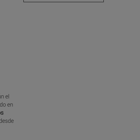
n el
ado en
os
 desde