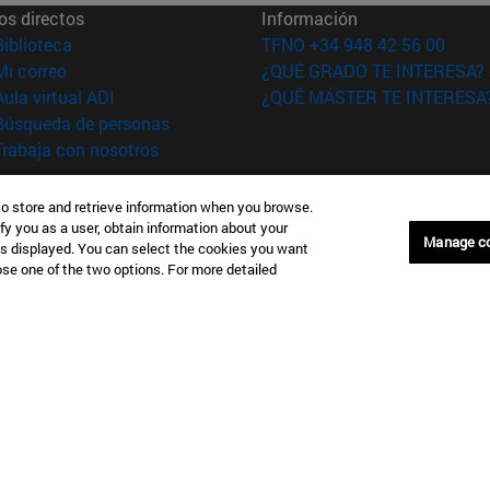
os directos
Información
(abre en nueva ventana)
Biblioteca
TFNO +34 948 42 56 00
(abre en nueva ventana)
Mi correo
¿QUÉ GRADO TE INTERESA?
(abre en nueva ventana)
Aula virtual ADI
¿QUÉ MÁSTER TE INTERESA
(abre en nueva ventana)
Búsqueda de personas
(abre en nueva ventana)
Trabaja con nosotros
versidad de
Información legal
to store and retrieve information when you browse.
rra
Accesibilidad
fy you as a user, obtain information about your
Manage c
Configuración de coo
is displayed. You can select the cookies you want
oose one of the two options. For more detailed
Donostia-San Sebastián
Campus Madrid
anuel Lardizabal 13 20018
Calle Marquesado de Sta. Marta
a-San Sebastián España
28027 Madrid España
43 21 98 77
T.
+34 914 51 43 41
Nueva York (IESE)
Campus Munich (IESE)
7th St 10019-2201 Nueva York
Maria-Theresia-Straße 15 8167
Múnich Alemania