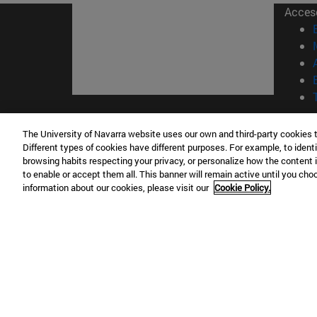
Acces
© Uni
The University of Navarra website uses our own and third-party cookies 
Nava
Different types of cookies have different purposes. For example, to identi
browsing habits respecting your privacy, or personalize how the content 
to enable or accept them all. This banner will remain active until you ch
Campus Pamplona
Campus 
information about our cookies, please visit our
Cookie Policy.
Campus Universitario 31009 Pamplona
Pº de M
España
Donosti
T.
+34 948 42 56 00
info@unav.es
T.
+34 9
Campus Madrid (IESE)
Campus 
Camino del Cerro Águila 3 28023
165 W 5
Madrid España
EE.UU