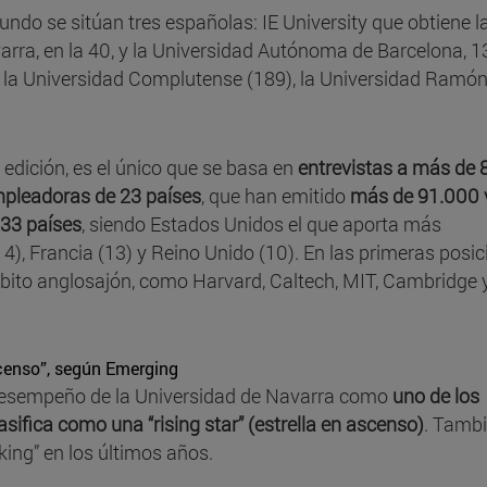
ndo se sitúan tres españolas: IE University que obtiene l
arra, en la 40, y la Universidad Autónoma de Barcelona, 1
la Universidad Complutense (189), la Universidad Ramón 
edición, es el único que se basa en
entrevistas a más de 
mpleadoras de 23 países
, que han emitido
más de 91.000 
33 países
, siendo Estados Unidos el que aporta más
4), Francia (13) y Reino Unido (10). En las primeras posi
mbito anglosajón, como Harvard, Caltech, MIT, Cambridge 
scenso”, según Emerging
desempeño de la Universidad de Navarra como
uno de los
sifica como una “rising star” (estrella en ascenso)
. Tamb
king” en los últimos años.