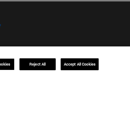
?
ookies
Reject All
Accept All Cookies
kies
Campus Barcelona (IESE)
, 3
Av. Pearson, 21 08034 Barcelona
España
T.
+34 93 253 42 00
Campus Sao Paulo (IESE)
5
Rua Martiniano de Carvalho, 573
01321001 Bela Vista Brasil