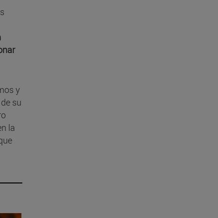
as
n
zonar
emos y
 de su
ro
n la
 que