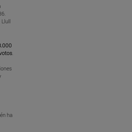
a
36.
Llull
8.000
votos
.
ciones
y
ién ha