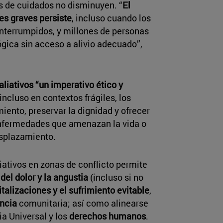
s de cuidados no disminuyen. “
El
s graves persiste
, incluso cuando los
 interrumpidos, y millones de personas
ógica sin acceso a alivio adecuado”,
aliativos “un imperativo ético y
incluso en contextos frágiles, los
miento, preservar la dignidad y ofrecer
enfermedades que amenazan la vida o
esplazamiento.
iativos en zonas de conflicto permite
del dolor y la angustia
(incluso si no
italizaciones y el sufrimiento evitable
,
encia
comunitaria; así como alinearse
ia Universal y los
derechos humanos
.