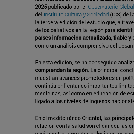
2025
publicado por el
Observatorio Globa
del
Instituto Cultura y Sociedad
(ICS) de l
la tercera edición del estudio que, a trav
de los paliativos en la región para
identif
países información actualizada, fiable y 
como un análisis comprensivo del desarr
En esta edición, se ha conseguido analiza
comprenden la región
. La principal conc
muestran avances prometedores en polític
continúa enfrentando importantes limitac
medicinas, así como en educación de esta
ligado a los niveles de ingresos nacional
En el mediterráneo Oriental, las principa
relación con la salud son el cáncer, las
nacimientos prematuros, lesiones graves