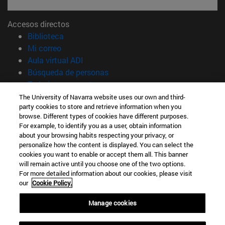
Accesos directos
(abre en nueva ventana)
Biblioteca
(abre en nueva ventana)
Mi correo
(abre en nueva ventana)
Aula virtual ADI
(abre en nueva ventana)
Búsqueda de personas
(abre en nueva ventana)
Trabaja con nosotros
The University of Navarra website uses our own and third-
Información
party cookies to store and retrieve information when you
TFNO +34 948 42 56 00
browse. Different types of cookies have different purposes.
For example, to identify you as a user, obtain information
¿QUÉ GRADO TE INTERESA?
about your browsing habits respecting your privacy, or
¿QUÉ MÁSTER TE INTERESA?
personalize how the content is displayed. You can select the
© Universidad de Navarra
cookies you want to enable or accept them all. This banner
will remain active until you choose one of the two options.
Información legal
For more detailed information about our cookies, please visit
our
Cookie Policy.
Accesibilidad
Configuración de cookies
Manage cookies
Localizador de campus