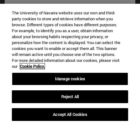
The University of Navarra website uses our own and third-
party cookies to store and retrieve information when you
Accesos directos
browse. Different types of cookies have different purposes.
(abre en nueva ventana)
Biblioteca
For example, to identify you as a user, obtain information
(abre en nueva ventana)
Mi correo
about your browsing habits respecting your privacy, or
personalize how the content is displayed. You can select the
(abre en nueva ventana)
Aula virtual ADI
cookies you want to enable or accept them all. This banner
(abre en nueva ventana)
Búsqueda de personas
will remain active until you choose one of the two options.
(abre en nueva ventana)
Trabaja con nosotros
For more detailed information about our cookies, please visit
our
Cookie Policy.
Información
TFNO +34 948 42 56 00
Manage cookies
¿QUÉ GRADO TE INTERESA?
¿QUÉ MÁSTER TE INTERESA?
Reject All
© Universidad de Navarra
Información legal
Accept All Cookies
Accesibilidad
Configuración de cookies