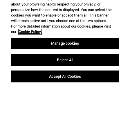
about your browsing habits respecting your privacy, or
personalize how the content is displayed. You can select the
cookies you want to enable or accept them all. This banner
will remain active until you choose one of the two options.
For more detailed information about our cookies, please visit
our
Cookie Policy.
Accesos directos
Manage cookies
(abre en nueva ventana)
Biblioteca
(abre en nueva ventana)
Mi correo
Reject All
(abre en nueva ventana)
Aula virtual ADI
(abre en nueva ventana)
Búsqueda de personas
Accept All Cookies
(abre en nueva ventana)
Trabaja con nosotros
Información
TFNO +34 948 42 56 00
¿QUÉ GRADO TE INTERESA?
¿QUÉ MÁSTER TE INTERESA?
© Universidad de Navarra
Información legal