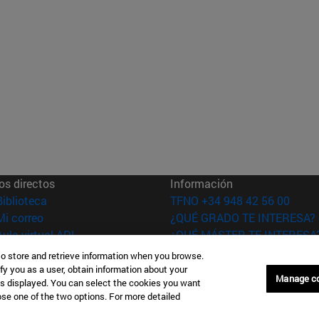
os directos
Información
(abre en nueva ventana)
Biblioteca
TFNO +34 948 42 56 00
(abre en nueva ventana)
Mi correo
¿QUÉ GRADO TE INTERESA?
(abre en nueva ventana)
Aula virtual ADI
¿QUÉ MÁSTER TE INTERESA
(abre en nueva ventana)
Búsqueda de personas
to store and retrieve information when you browse.
(abre en nueva ventana)
Trabaja con nosotros
fy you as a user, obtain information about your
Manage c
is displayed. You can select the cookies you want
versidad de
Información legal
oose one of the two options. For more detailed
rra
Accesibilidad