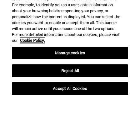
For example, to identify you as a user, obtain information
about your browsing habits respecting your privacy, or
personalize how the content is displayed. You can select the
cookies you want to enable or accept them all. This banner
will remain active until you choose one of the two options.
For more detailed information about our cookies, please visit
our
Cookie Policy.
Manage cookies
Accesos directos
(abre en nueva ventana)
Biblioteca
(abre en nueva ventana)
Mi correo
Reject All
(abre en nueva ventana)
Aula virtual ADI
(abre en nueva ventana)
Búsqueda de personas
Accept All Cookies
(abre en nueva ventana)
Trabaja con nosotros
Información
TFNO +34 948 42 56 00
¿QUÉ GRADO TE INTERESA?
¿QUÉ MÁSTER TE INTERESA?
© Universidad de Navarra