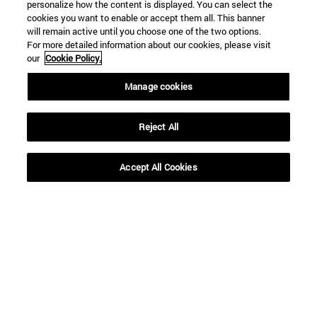
personalize how the content is displayed. You can select the
cookies you want to enable or accept them all. This banner
will remain active until you choose one of the two options.
For more detailed information about our cookies, please visit
our
Cookie Policy.
Manage cookies
Reject All
Accesos directos
Accept All Cookies
(abre en nueva ventana)
Biblioteca
(abre en nueva ventana)
Mi correo
(abre en nueva ventana)
Aula virtual ADI
(abre en nueva ventana)
Búsqueda de personas
(abre en nueva ventana)
Trabaja con nosotros
Información
TFNO +34 948 42 56 00
¿QUÉ GRADO TE INTERESA?