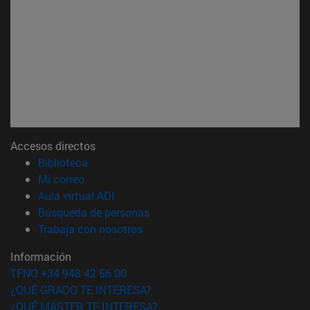
Accesos directos
(abre en nueva ventana)
Biblioteca
(abre en nueva ventana)
Mi correo
(abre en nueva ventana)
Aula virtual ADI
(abre en nueva ventana)
Búsqueda de personas
(abre en nueva ventana)
Trabaja con nosotros
Información
TFNO +34 948 42 56 00
¿QUÉ GRADO TE INTERESA?
¿QUÉ MÁSTER TE INTERESA?