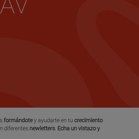
NAV
as
formándote
y ayudarte en tu
crecimiento
ón diferentes
newletters
.
Echa un vistazo y