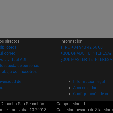
os directos
Información
(abre en nueva ventana)
Biblioteca
TFNO +34 948 42 56 00
(abre en nueva ventana)
Mi correo
¿QUÉ GRADO TE INTERESA?
(abre en nueva ventana)
Aula virtual ADI
¿QUÉ MÁSTER TE INTERESA
(abre en nueva ventana)
Búsqueda de personas
(abre en nueva ventana)
Trabaja con nosotros
versidad de
Información legal
rra
Accesibilidad
Configuración de coo
Donostia-San Sebastián
Campus Madrid
anuel Lardizabal 13 20018
Calle Marquesado de Sta. Marta