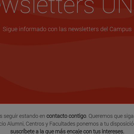
wsletters U
Sigue informado con las newsletters del Campus
s seguir estando en
contacto contigo
. Queremos que sig
vicio Alumni, Centros y Facultades ponemos a tu disposici
suscríbete a la que más encaje con tus intereses.