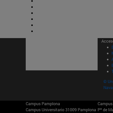
Acces
© Uni
Nava
Campus Pamplona
Campus 
Campus Universitario 31009 Pamplona
Pº de M