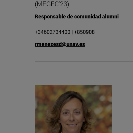
(MEGEC'23)
Responsable de comunidad alumni
+34602734400 | +850908
rmenezesd@unav.es