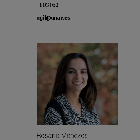
+803160
ngil@unav.es
Rosario Menezes