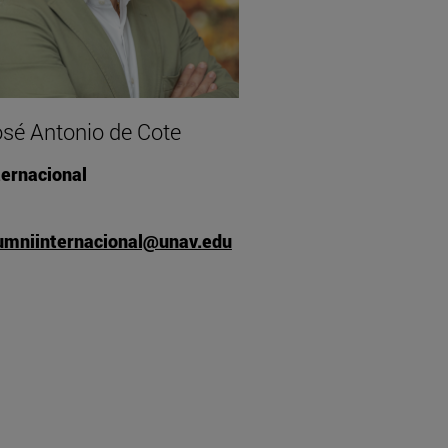
sé Antonio de Cote
ternacional
umniinternacional@unav.edu