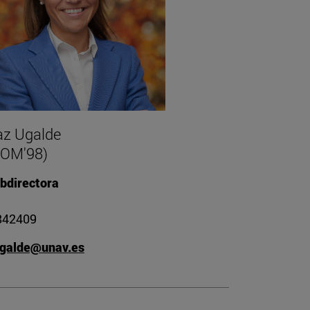
az Ugalde
COM'98)
bdirectora
842409
galde@unav.es