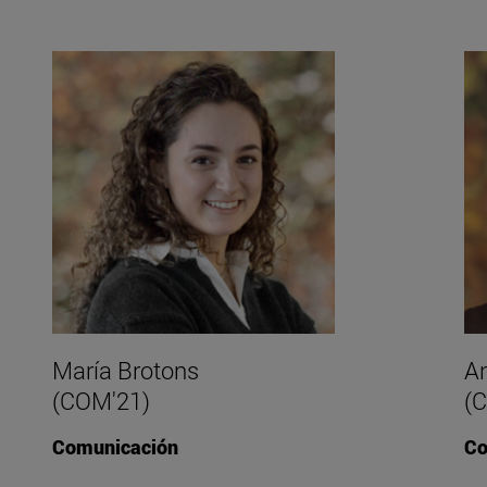
María Brotons
An
(COM'21)
(
Comunicación
Co