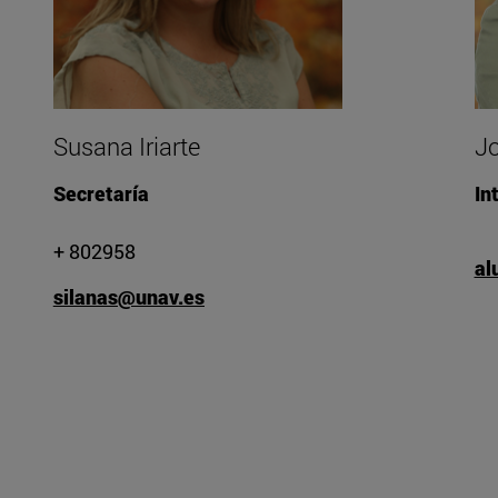
Susana Iriarte
Jo
Secretaría
In
+ 802958
al
silanas@unav.es