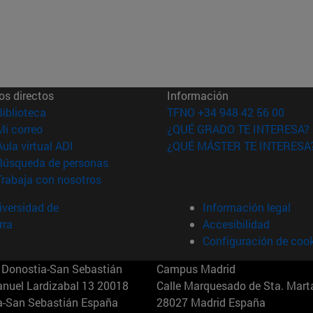
os directos
Información
(abre en nueva ventana)
Biblioteca
TFNO +34 948 42 56 00
(abre en nueva ventana)
Mi correo
¿QUÉ GRADO TE INTERESA?
(abre en nueva ventana)
Aula virtual ADI
¿QUÉ MÁSTER TE INTERESA
(abre en nueva ventana)
Búsqueda de personas
(abre en nueva ventana)
Trabaja con nosotros
versidad de
Información legal
rra
Accesibilidad
Configuración de coo
Donostia-San Sebastián
Campus Madrid
anuel Lardizabal 13 20018
Calle Marquesado de Sta. Marta
a-San Sebastián España
28027 Madrid España