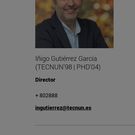
Iñigo Gutiérrez García
(TECNUN'98 | PHD'04)
Director
+ 802888
ingutierrez@tecnun.es