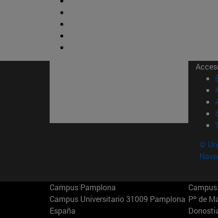
Acces
© Uni
Nava
Campus Pamplona
Campus 
Campus Universitario 31009 Pamplona
Pº de M
España
Donosti