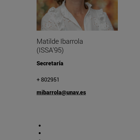
Matilde Ibarrola
(ISSA'95)
Secretaría
+ 802951
mibarrola@unav.es