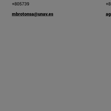
+805739
+8
mbrotonsa@unav.es
ag