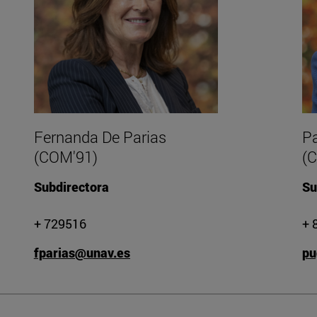
Fernanda De Parias
P
(COM'91)
(
Subdirectora
Su
+ 729516
+ 
fparias@unav.es
pu