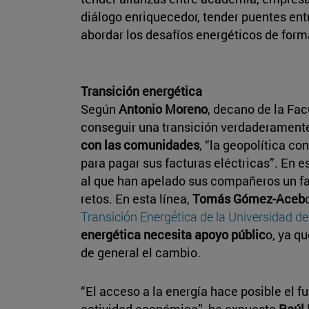
diálogo enriquecedor, tender puentes entr
abordar los desafíos energéticos de form
Transición energética
Según
Antonio Moreno
, decano de la Fac
conseguir una transición verdaderament
con las comunidades
, “la geopolítica co
para pagar sus facturas eléctricas”. En e
al que han apelado sus compañeros un fac
retos. En esta línea,
Tomás Gómez-Aceb
Transición Energética de la Universidad d
energética necesita apoyo públic
o, ya q
de general el cambio.
“El acceso a la energía hace posible el f
actividad económica”, ha expuesto
Raúl 