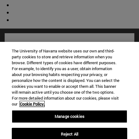
The University of Navarra website uses our own and third-
party cookies to store and retrieve information when you
browse. Different types of cookies have different purposes.
For example, to identify you as a user, obtain information
about your browsing habits respecting your privacy, or
personalize how the content is displayed. You can select the
cookies you want to enable or accept them all. This banner
will remain active until you choose one of the two options.
For more detailed information about our cookies, please visit
Accesos directos
our
Cookie Policy.
(abre en nueva ventana)
Biblioteca
(abre en nueva ventana)
Mi correo
Manage cookies
(abre en nueva ventana)
Aula virtual ADI
(abre en nueva ventana)
Búsqueda de personas
Reject All
(abre en nueva ventana)
Trabaja con nosotros