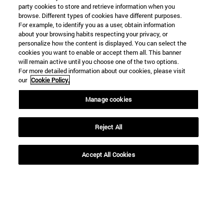
party cookies to store and retrieve information when you
browse. Different types of cookies have different purposes.
For example, to identify you as a user, obtain information
about your browsing habits respecting your privacy, or
personalize how the content is displayed. You can select the
cookies you want to enable or accept them all. This banner
Accesos directos
will remain active until you choose one of the two options.
(abre en nueva ventana)
Biblioteca
For more detailed information about our cookies, please visit
(abre en nueva ventana)
Mi correo
our
Cookie Policy.
(abre en nueva ventana)
Aula virtual ADI
Manage cookies
(abre en nueva ventana)
Búsqueda de personas
(abre en nueva ventana)
Trabaja con nosotros
Reject All
Información
TFNO +34 948 42 56 00
Accept All Cookies
¿QUÉ GRADO TE INTERESA?
¿QUÉ MÁSTER TE INTERESA?
© Universidad de Navarra
Información legal
Accesibilidad