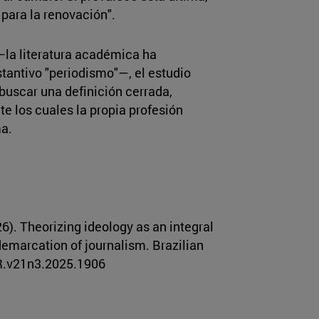
 para la renovación".
 —la literatura académica ha
stantivo "periodismo"—, el estudio
buscar una definición cerrada,
e los cuales la propia profesión
ma.
26). Theorizing ideology as an integral
demarcation of journalism. Brazilian
R.v21n3.2025.1906