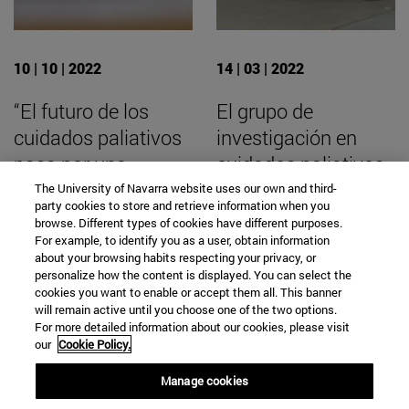
10 | 10 | 2022
14 | 03 | 2022
“El futuro de los
El grupo de
cuidados paliativos
investigación en
pasa por una
cuidados paliativos
formación
de la Universidad,
The University of Navarra website uses our own and third-
party cookies to store and retrieve information when you
obligatoria en las
designado centro
browse. Different types of cookies have different purposes.
facultades”
colaborador de la
For example, to identify you as a user, obtain information
about your browsing habits respecting your privacy, or
OMS
personalize how the content is displayed. You can select the
cookies you want to enable or accept them all. This banner
will remain active until you choose one of the two options.
For more detailed information about our cookies, please visit
our
Cookie Policy.
BUSCADOR NOTICIAS
Manage cookies