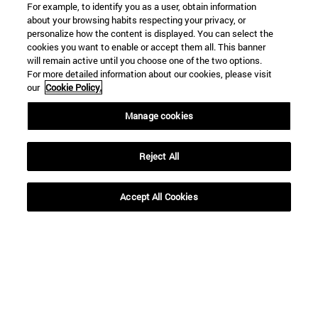
For example, to identify you as a user, obtain information
about your browsing habits respecting your privacy, or
personalize how the content is displayed. You can select the
cookies you want to enable or accept them all. This banner
will remain active until you choose one of the two options.
For more detailed information about our cookies, please visit
our
Cookie Policy.
Manage cookies
Reject All
Accesos directos
Accept All Cookies
(abre en nueva ventana)
Biblioteca
(abre en nueva ventana)
Mi correo
(abre en nueva ventana)
Aula virtual ADI
(abre en nueva ventana)
Búsqueda de personas
(abre en nueva ventana)
Trabaja con nosotros
Información