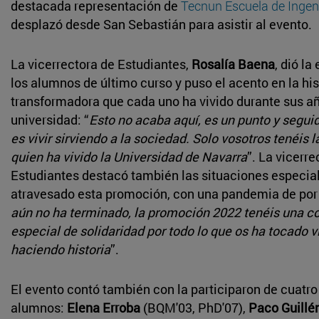
destacada representación de
Tecnun Escuela de Ingen
desplazó desde San Sebastián para asistir al evento.
La vicerrectora de Estudiantes,
Rosalía Baena
, dió l
los alumnos de último curso y puso el acento en la his
transformadora que cada uno ha vivido durante sus añ
universidad: “
Esto no acaba aquí, es un punto y seguid
es vivir sirviendo a la sociedad. Solo vosotros tenéis 
quien ha vivido la Universidad de Navarra
”. La vicerre
Estudiantes destacó también las situaciones especia
atravesado esta promoción, con una pandemia de por
aún no ha terminado, la promoción 2022 tenéis una co
especial de solidaridad por todo lo que os ha tocado vi
haciendo historia
”.
El evento contó también con la participaron de cuatro
alumnos:
Elena Erroba
(BQM'03, PhD'07),
Paco Guillé