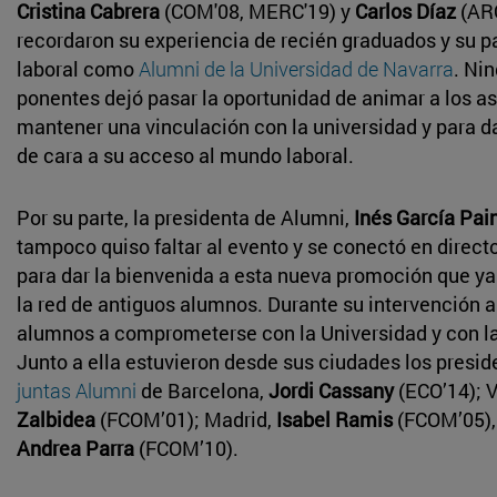
Cristina Cabrera
(COM'08, MERC'19) y
Carlos Díaz
(ARQ
recordaron su experiencia de recién graduados y su 
laboral como
Alumni de la Universidad de Navarra
. Ni
ponentes dejó pasar la oportunidad de animar a los as
mantener una vinculación con la universidad y para d
de cara a su acceso al mundo laboral.
Por su parte, la presidenta de Alumni,
Inés García Pai
tampoco quiso faltar al evento y se conectó en direc
para dar la bienvenida a esta nueva promoción que ya
la red de antiguos alumnos. Durante su intervención a
alumnos a comprometerse con la Universidad y con l
Junto a ella estuvieron desde sus ciudades los presid
juntas Alumni
de Barcelona,
Jordi Cassany
(ECO’14); 
Zalbidea
(FCOM’01); Madrid,
Isabel Ramis
(FCOM’05),
Andrea Parra
(FCOM’10).