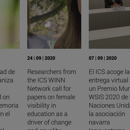
24 | 09 | 2020
07 | 09 | 2020
dad de
Researchers from
El ICS acoge la
aniza
the ICS WINN
entrega virtual
Network call for
un Premio Mun
l on
papers on female
WSIS 2020 de 
memoria
visibility in
Naciones Unid
n el
education as a
la asociación
driver of change
navarra