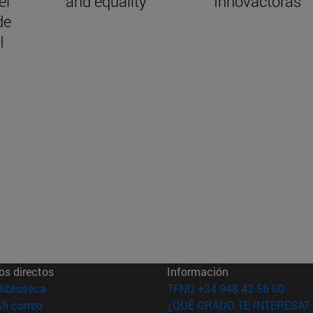
el
and equality
Innovactoras
de
I
os directos
Información
(abre en nueva ventana)
Biblioteca
TFNO +34 948 42 56 00
(abre en nueva ventana)
Mi correo
¿QUÉ GRADO TE INTERESA?