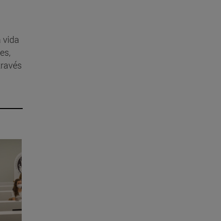
a vida
es,
través