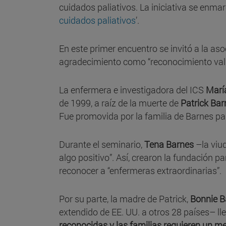
cuidados paliativos. La iniciativa se enmar
cuidados paliativos
’.
En este primer encuentro se invitó a la a
agradecimiento como “reconocimiento val
La enfermera e investigadora del ICS
Marí
de 1999, a raíz de la muerte de
Patrick Bar
Fue promovida por la familia de Barnes par
Durante el seminario,
Tena Barnes
–la viud
algo positivo”. Así, crearon la fundación p
reconocer a “enfermeras extraordinarias”.
Por su parte, la madre de Patrick,
Bonnie B
extendido de EE. UU. a otros 28 países– ll
reconocidas y las familias requieren un me