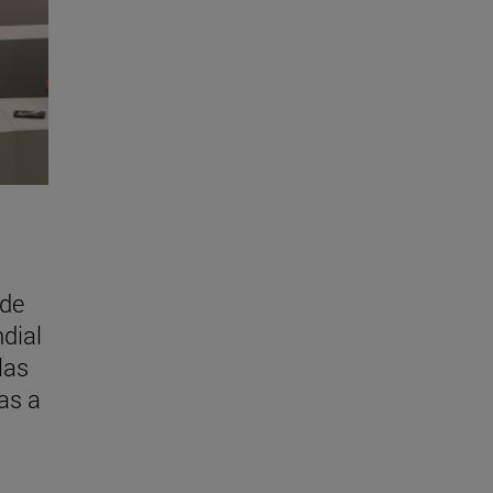
 de
dial
las
as a