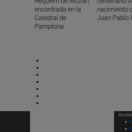
Réquiem de Mozart
centenario d
encontrada en la
nacimiento 
Catedral de
Juan Pablo I
Pamplona
Acces