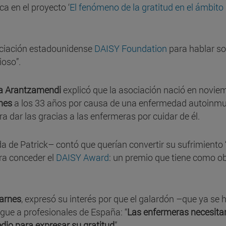
ca en el proyecto ‘
El fenómeno de la gratitud en el ámbito 
sociación estadounidense
DAISY Foundation
para hablar so
ioso”.
a Arantzamendi
explicó que la asociación nació en novie
nes
a los 33 años por causa de una enfermedad autoinmu
a dar las gracias a las enfermeras por cuidar de él.
a de Patrick– contó que querían convertir su sufrimiento 
ara conceder el
DAISY Award
: un premio que tiene como ob
arnes
, expresó su interés por que el galardón –que ya se 
egue a profesionales de España: “
Las enfermeras necesita
dio para expresar su gratitud
”.