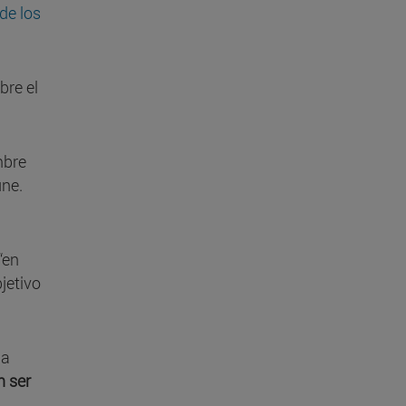
de los
bre el
mbre
ne.
“en
jetivo
ha
n ser