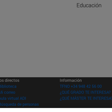
Educación
os directos
Información
(abre en nueva ventana)
Biblioteca
TFNO +34 948 42 56 00
(abre en nueva ventana)
Mi correo
¿QUÉ GRADO TE INTERESA?
(abre en nueva ventana)
Aula virtual ADI
¿QUÉ MÁSTER TE INTERESA
(abre en nueva ventana)
Búsqueda de personas
(abre en nueva ventana)
Trabaja con nosotros