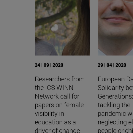
24 | 09 | 2020
29 | 04 | 2020
Researchers from
European Da
the ICS WINN
Solidarity b
Network call for
Generations
papers on female
tackling the
visibility in
pandemic wi
education as a
neglecting e
driver of change
people or ch