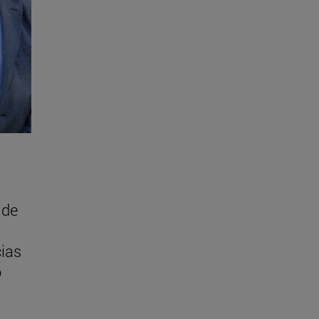
 de
cias
o