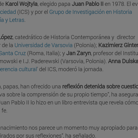
 de
Karol Wojtyla
, elegido papa
Juan Pablo II
en 1978. El e
ociedad
(ICS) y por el
Grupo de Investigación en Historia
ía y Letras
.
López
, catedrático de Historia Contemporánea y director
r de la
Universidad de Varsovia
(Polonia);
Kazimierz Ginte
 Santa Cruz
(Roma, Italia); y
Jan Zaryn
, profesor del Instit
owski e I.J. Paderewski (Varsovia, Polonia).
Anna Dulsk
erencia cultural
' del ICS, moderó la jornada.
, papas, han ofrecido una
reflexión detenida sobre cuesti
itiva sobre la comprensión de su propio tiempo”, ha asegur
uan Pablo II lo hizo en un libro entrevista que revela cóm
 fe.
u nacimiento nos parece un momento muy apropiado para
rados por sus reflexiones”, ha señalado.