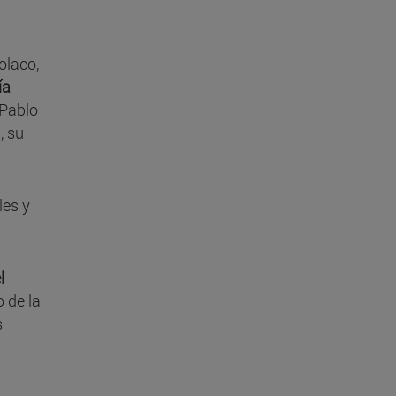
olaco,
ía
 Pablo
, su
les y
l
 de la
s