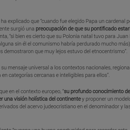
a ha explicado que “cuando fue elegido Papa un cardenal p
idente surgió una
preocupación de que su pontificado estar
nta, “si bien es cierto que su Polonia natal tuvo para Juan
a alguna sin él el comunismo habría perdurado mucho más)
jes demostraron que muy lejos estuvo del etnocentrismo”.
r su mensaje universal a los contextos nacionales, regiona
 en categorías cercanas e inteligibles para ellos”.
ue en el contexto europeo, “
su profundo conocimiento de
r una visión holística del continente
y proponer un modelo
erivados del acervo judeocristiano en el denominador y la
miento “supone una buena oportunidad para recordar esta