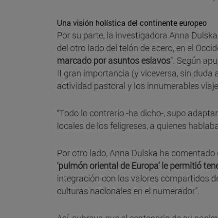
Una visión holística del continente europeo
Por su parte, la investigadora Anna Dulsk
del otro lado del telón de acero, en el Occ
marcado por asuntos eslavos
”. Según apu
II gran importancia (y viceversa, sin dud
actividad pastoral y los innumerables via
“Todo lo contrario -ha dicho-, supo adapta
locales de los feligreses, a quienes hablaba
Por otro lado, Anna Dulska ha comentado q
‘pulmón oriental de Europa’ le permitió tene
integración con los valores compartidos d
culturas nacionales en el numerador”.
Así, subraya que el centenario de su naci