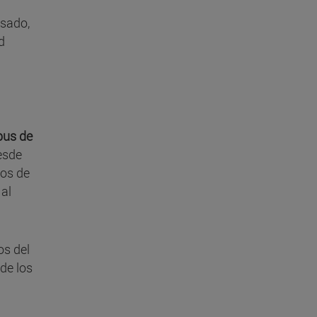
asado,
d
pus de
esde
dos de
 al
os del
de los