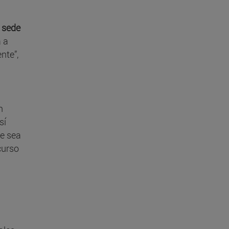
a sede
 a
nte”,
n
sí
te sea
curso