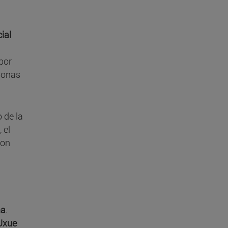
ial
 por
rsonas
 de la
, el
non
ña
.
Uxue