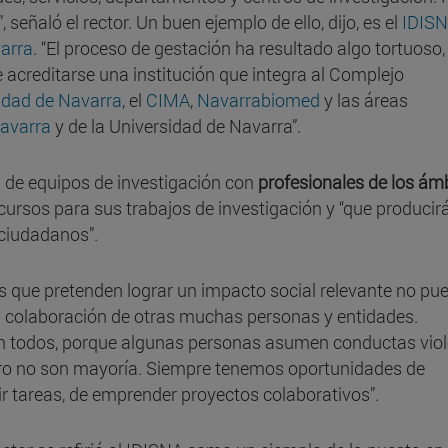
 señaló el rector. Un buen ejemplo de ello, dijo, es el
IDISN
varra
. “El proceso de gestación ha resultado algo tortuoso,
e acreditarse una institución que integra al Complejo
sidad de Navarra
, el
CIMA
,
Navarrabiomed
y las áreas
Navarra
y de la Universidad de Navarra”.
ed de equipos de investigación con
profesionales de los ám
cursos para sus trabajos de investigación y “que producir
 ciudadanos”.
nes que pretenden lograr un impacto social relevante no pu
la colaboración de otras muchas personas y entidades.
 todos, porque algunas personas asumen conductas vio
Pero no son mayoría. Siempre tenemos oportunidades de
ir tareas, de emprender proyectos colaborativos”.