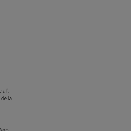
al”,
 de la
Pero