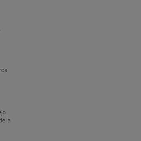
n
ros
ejo
de la