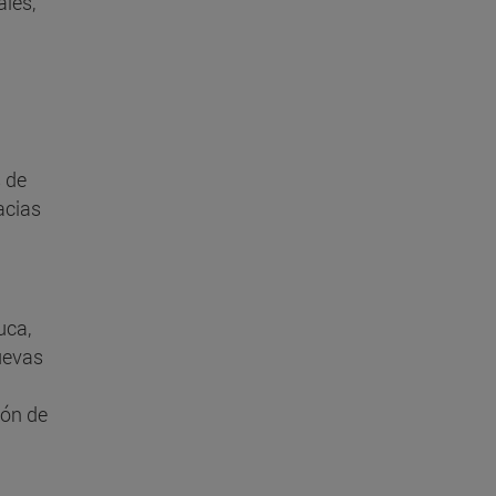
les,
 de
acias
uca,
uevas
ión de