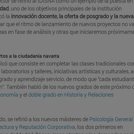
tor se refirió al IDISNA como un ejemplo de la puesta en
edad
, uno de los objetivos principales de la institución
có la
innovación docente, la oferta de posgrado y la nuev
ar que el ritmo de lanzamiento de nuevos proyectos no va
s en fase de análisis y otras que iniciaremos próximame
rtos a la ciudadanía navarra
icó que consiste en completar las clases tradicionales co
boratorios y talleres, iniciativas artísticas y culturales, a
rado y aprendizaje servicio, de modo que “cada estudian
ón”. También habló de los nuevos grados de este próximo 
Economía
y el
doble grado en Historia y Relaciones
do, se refirió a los nuevos másteres de
Psicología General
ectura
y
Reputación Corporativa
, los dos primeros en