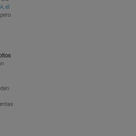
A, el
 pero
bitos
án
eden
lentas