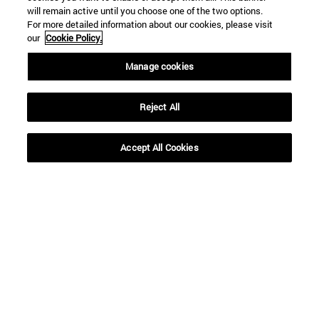
will remain active until you choose one of the two options.
For more detailed information about our cookies, please visit
our
Cookie Policy.
Manage cookies
Reject All
Accesos directos
(abre en nueva ventana)
Biblioteca
Accept All Cookies
(abre en nueva ventana)
Mi correo
(abre en nueva ventana)
Aula virtual ADI
(abre en nueva ventana)
Búsqueda de personas
(abre en nueva ventana)
Trabaja con nosotros
Información
TFNO +34 948 42 56 00
¿QUÉ GRADO TE INTERESA?
¿QUÉ MÁSTER TE INTERESA?
© Universidad de Navarra