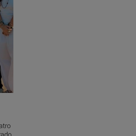
atro
rado