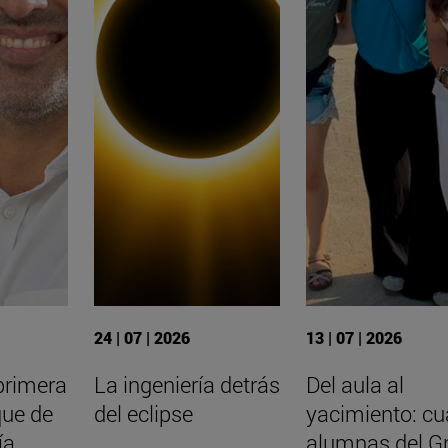
24 | 07 | 2026
13 | 07 | 2026
primera
La ingeniería detrás
Del aula al
que de
del eclipse
yacimiento: cu
ía
alumnas del G